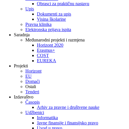
Obrasci za praktičnu nastavu
Upis
Dokumenti za upis
Visina školarine
Pravna klinika
Elektronska prijava ispita
Saradnja
Međunarodni projekti i razmjena
Horizont 2020
Erasmus+
COST
EUREKA
Projekti
Horizont
EU
Domaći
Ostali
Tenderi
Izdavaštvo
Časopis
Arhiv za pravne i društvene nauke
Udžbenici
Informatika
Javne finansije i finansijsko pravo
Uvod u pravo