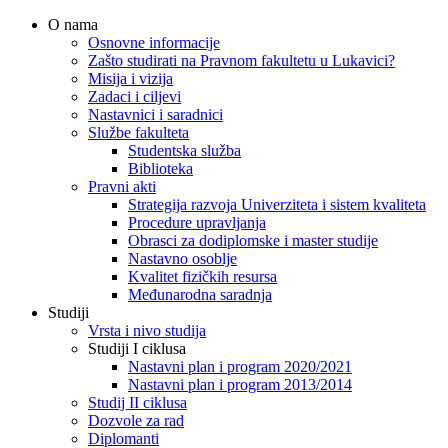
O nama
Osnovne informacije
Zašto studirati na Pravnom fakultetu u Lukavici?
Misija i vizija
Zadaci i ciljevi
Nastavnici i saradnici
Službe fakulteta
Studentska služba
Biblioteka
Pravni akti
Strategija razvoja Univerziteta i sistem kvaliteta
Procedure upravljanja
Obrasci za dodiplomske i master studije
Nastavno osoblje
Kvalitet fizičkih resursa
Međunarodna saradnja
Studiji
Vrsta i nivo studija
Studiji I ciklusa
Nastavni plan i program 2020/2021
Nastavni plan i program 2013/2014
Studij II ciklusa
Dozvole za rad
Diplomanti