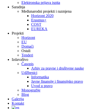
Elektronska prijava ispita
Saradnja
Međunarodni projekti i razmjena
Horizont 2020
Erasmus+
COST
EUREKA
Projekti
Horizont
EU
Domaći
Ostali
Tenderi
Izdavaštvo
Časopis
Arhiv za pravne i društvene nauke
Udžbenici
Informatika
Javne finansije i finansijsko pravo
Uvod u pravo
Monografije
Blog
Galerija
Kontakt