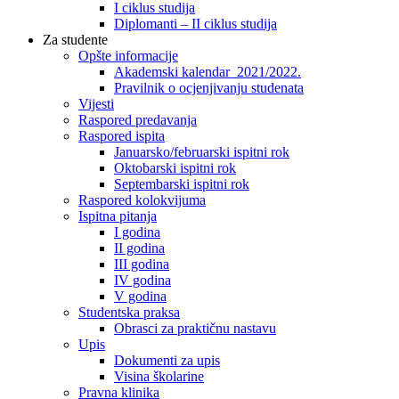
I ciklus studija
Diplomanti – II ciklus studija
Za studente
Opšte informacije
Akademski kalendar 2021/2022.
Pravilnik o ocjenjivanju studenata
Vijesti
Raspored predavanja
Raspored ispita
Januarsko/februarski ispitni rok
Oktobarski ispitni rok
Septembarski ispitni rok
Raspored kolokvijuma
Ispitna pitanja
I godina
II godina
III godina
IV godina
V godina
Studentska praksa
Obrasci za praktičnu nastavu
Upis
Dokumenti za upis
Visina školarine
Pravna klinika