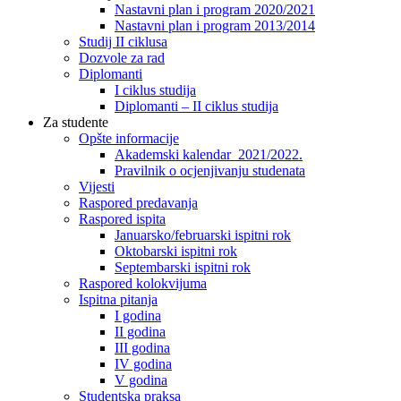
Nastavni plan i program 2020/2021
Nastavni plan i program 2013/2014
Studij II ciklusa
Dozvole za rad
Diplomanti
I ciklus studija
Diplomanti – II ciklus studija
Za studente
Opšte informacije
Akademski kalendar 2021/2022.
Pravilnik o ocjenjivanju studenata
Vijesti
Raspored predavanja
Raspored ispita
Januarsko/februarski ispitni rok
Oktobarski ispitni rok
Septembarski ispitni rok
Raspored kolokvijuma
Ispitna pitanja
I godina
II godina
III godina
IV godina
V godina
Studentska praksa