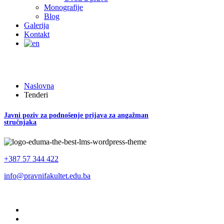
Monografije
Blog
Galerija
Kontakt
Tenderi
Naslovna
Tenderi
Javni poziv za podnošenje prijava za angažman
stručnjaka
+387 57 344 422
info@pravnifakultet.edu.ba