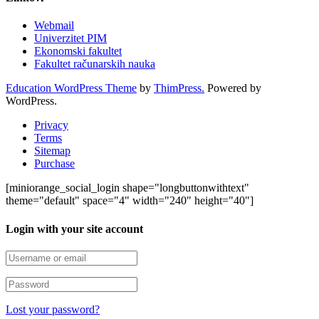
Webmail
Univerzitet PIM
Ekonomski fakultet
Fakultet računarskih nauka
Education WordPress Theme
by
ThimPress.
Powered by
WordPress.
Privacy
Terms
Sitemap
Purchase
[miniorange_social_login shape="longbuttonwithtext"
theme="default" space="4" width="240" height="40"]
Login with your site account
Lost your password?