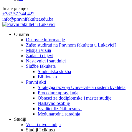
Imate pitanje?
+387 57 344 422
info@pravnifakultet.edu.ba
O nama
Osnovne informacije
Zašto studirati na Pravnom fakultetu u Lukavici?
Misija i vizija
Zadaci i ciljevi
Nastavnici i saradnici
Službe fakulteta
Studentska služba
Biblioteka
Pravni akti
Strategija razvoja Univerziteta i sistem kvaliteta
Procedure upravljanja
Obrasci za dodiplomske i master studije
Nastavno osoblje
Kvalitet fizičkih resursa
Međunarodna saradnja
Studiji
Vrsta i nivo studija
Studiji I ciklusa