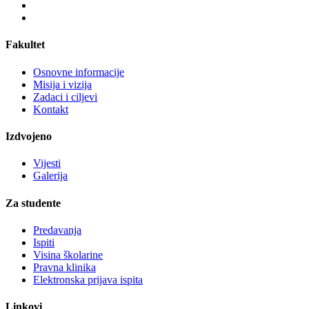
Fakultet
Osnovne informacije
Misija i vizija
Zadaci i ciljevi
Kontakt
Izdvojeno
Vijesti
Galerija
Za studente
Predavanja
Ispiti
Visina školarine
Pravna klinika
Elektronska prijava ispita
Linkovi