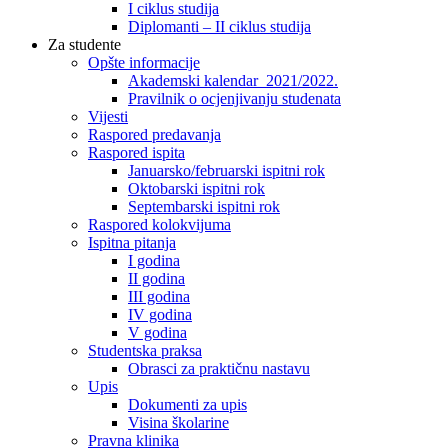
I ciklus studija
Diplomanti – II ciklus studija
Za studente
Opšte informacije
Akademski kalendar 2021/2022.
Pravilnik o ocjenjivanju studenata
Vijesti
Raspored predavanja
Raspored ispita
Januarsko/februarski ispitni rok
Oktobarski ispitni rok
Septembarski ispitni rok
Raspored kolokvijuma
Ispitna pitanja
I godina
II godina
III godina
IV godina
V godina
Studentska praksa
Obrasci za praktičnu nastavu
Upis
Dokumenti za upis
Visina školarine
Pravna klinika