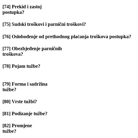
[74] Prekid i zastoj
postupka?
[75] Sudski troškovi i parnični troškovi?
[76] Oslobođenje od prethodnog plaćanja troškova postupka?
[77] Obezbjeđenje parničnih
troškova?
[78] Pojam tužbe?
[79] Forma i sadržina
tužbe?
[80] Vrste tužbi?
[81] Podizanje tužbe?
[82] Promjene
tužbe?