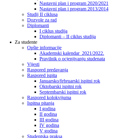
Nastavni plan i program 2020/2021
Nastavni plan i program 2013/2014
Studij II ciklusa
Dozvole za rad
Diplomanti
I ciklus studija
Diplomanti – II ciklus studija
Za studente
Opšte informacije
Akademski kalendar 2021/2022.
Pravilnik o ocjenjivanju studenata
Vijesti
Raspored predavanja
Raspored ispita
Januarsko/februarski ispitni rok
Oktobarski ispitni rok
Septembarski ispitni rok
Raspored kolokvijuma
Ispitna pitanja
I godina
II godina
III godina
IV godina
V godina
Studentska praksa