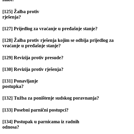
[125] Žalba protiv
rješenja?
[127] Prijedlog za vraćanje u pređašnje stanje?
[128] Žalba protiv rješenja kojim se odbija prijedlog za
vraćanje u pređašnje stanje?
[129] Revizija protiv presude?
[130] Revizija protiv rješenja?
[131] Ponavljanje
postupka?
[132] Tužba za poništenje sudskog poravnanja?
[133] Posebni parnični postupci?
[134] Postupak u parnicama iz radnih
odnosa?