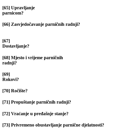
[65] Upravljanje
parnicom?
[66] Zasvjedočavanje parničnih radnji?
[67]
Dostavljanj
[68] Mjesto i vrijeme parničnih
radnji?
[69]
Rokov
[70] Ročište?
[71] Propuštanje parničnih radnji?
[72] Vraćanje u pređašnje stanje?
[73] Privremeno obustavljanje parnične djelatnosti?