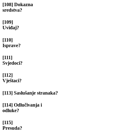
[108] Dokazna
sredstva?
[109]
Uviđa
[110]
Isprav
[111]
Svjedoc
[112]
Vještac
[113] Saslušanje stranaka?
[114] Odlučivanja i
odluke?
[115]
Presud