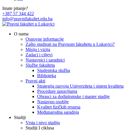
Imate pitanje?
+387 57 344 422
info@pravnifakultet.edu.ba
O nama
Osnovne informacije
Zašto studirati na Pravnom fakultetu u Lukavici?
Misija i vizija
Zadaci i ciljevi
Nastavnici i saradnici
Službe fakulteta
Studentska služba
Biblioteka
Pravni akti
Strategija razvoja Univerziteta i sistem kvaliteta
Procedure upravljanja
Obrasci za dodiplomske i master studije
Nastavno osoblje
Kvalitet fizičkih resursa
Međunarodna saradnja
Studiji
Vrsta i nivo studija
Studiji I ciklusa