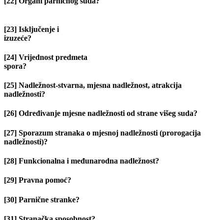
[22] Organi parničnog suda?
[23] Isključenje i
izuzeće?
[24] Vrijednost predmeta
spora?
[25] Nadležnost-stvarna, mjesna nadležnost, atrakcija
nadležnosti?
[26] Određivanje mjesne nadležnosti od strane višeg suda?
[27] Sporazum stranaka o mjesnoj nadležnosti (prorogacija
nadležnosti)?
[28] Funkcionalna i međunarodna nadležnost?
[29] Pravna pomoć?
[30] Parnične stranke?
[31] Stranačka sposobnost?