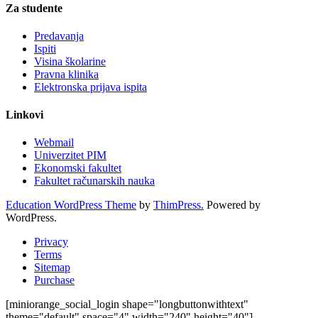
Za studente
Predavanja
Ispiti
Visina školarine
Pravna klinika
Elektronska prijava ispita
Linkovi
Webmail
Univerzitet PIM
Ekonomski fakultet
Fakultet računarskih nauka
Education WordPress Theme
by
ThimPress.
Powered by
WordPress.
Privacy
Terms
Sitemap
Purchase
[miniorange_social_login shape="longbuttonwithtext"
theme="default" space="4" width="240" height="40"]