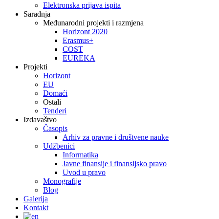
Elektronska prijava ispita
Saradnja
Međunarodni projekti i razmjena
Horizont 2020
Erasmus+
COST
EUREKA
Projekti
Horizont
EU
Domaći
Ostali
Tenderi
Izdavaštvo
Časopis
Arhiv za pravne i društvene nauke
Udžbenici
Informatika
Javne finansije i finansijsko pravo
Uvod u pravo
Monografije
Blog
Galerija
Kontakt