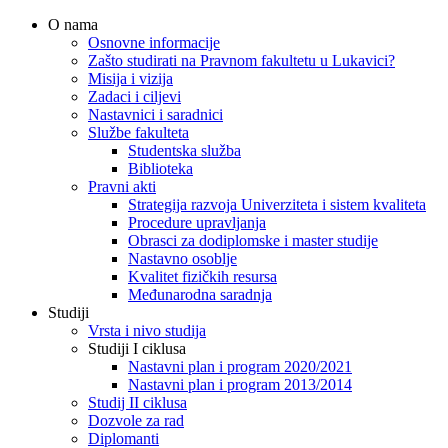
O nama
Osnovne informacije
Zašto studirati na Pravnom fakultetu u Lukavici?
Misija i vizija
Zadaci i ciljevi
Nastavnici i saradnici
Službe fakulteta
Studentska služba
Biblioteka
Pravni akti
Strategija razvoja Univerziteta i sistem kvaliteta
Procedure upravljanja
Obrasci za dodiplomske i master studije
Nastavno osoblje
Kvalitet fizičkih resursa
Međunarodna saradnja
Studiji
Vrsta i nivo studija
Studiji I ciklusa
Nastavni plan i program 2020/2021
Nastavni plan i program 2013/2014
Studij II ciklusa
Dozvole za rad
Diplomanti