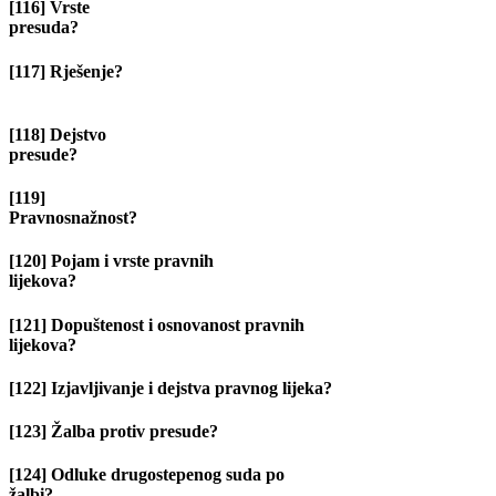
[116] Vrste
presuda?
[117] Rješenje?
[118] Dejstvo
presude?
[119]
Pravnosnažnos
[120] Pojam i vrste pravnih
lijekova?
[121] Dopuštenost i osnovanost pravnih
lijekova?
[122] Izjavljivanje i dejstva pravnog lijeka?
[123] Žalba protiv presude?
[124] Odluke drugostepenog suda po
žalbi?