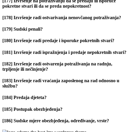
[177] Izvršenje na potraživanju da se predaju ili isporuče
pokretne stvari ili da se preda nepokretnost?
[178] Izvršenje radi ostvarivanja nenovčanog potraživanja?
[179] Sudski penali?
[180] Izvršenje radi predaje i isporuke pokretnih stvari?
[181] Izvršenje radi ispražnjenja i predaje nepokretnih stvari?
[182] Izvršenje radi ostvarenja potraživanja na radnju,
trpljenje ili nečinjenje?
[183] Izvršenje radi vraćanja zaposlenog na rad odnosno u
službu?
[184] Predaja djeteta?
[185] Postupak obezbjeđenja?
[186] Sudske mjere obezbjeđenja, određivanje, vrste?