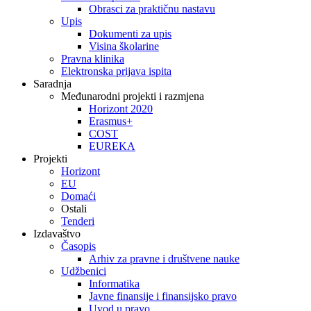
Obrasci za praktičnu nastavu
Upis
Dokumenti za upis
Visina školarine
Pravna klinika
Elektronska prijava ispita
Saradnja
Međunarodni projekti i razmjena
Horizont 2020
Erasmus+
COST
EUREKA
Projekti
Horizont
EU
Domaći
Ostali
Tenderi
Izdavaštvo
Časopis
Arhiv za pravne i društvene nauke
Udžbenici
Informatika
Javne finansije i finansijsko pravo
Uvod u pravo