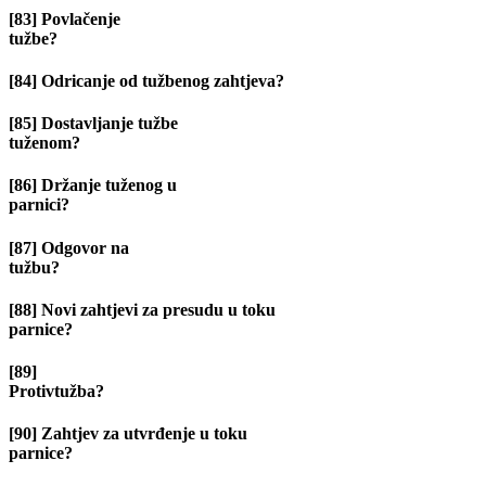
[83] Povlačenje
tužbe?
[84] Odricanje od tužbenog zahtjeva?
[85] Dostavljanje tužbe
tuženom?
[86] Držanje tuženog u
parnici?
[87] Odgovor na
tužbu?
[88] Novi zahtjevi za presudu u toku
parnice?
[89]
Protivtužba
[90] Zahtjev za utvrđenje u toku
parnice?